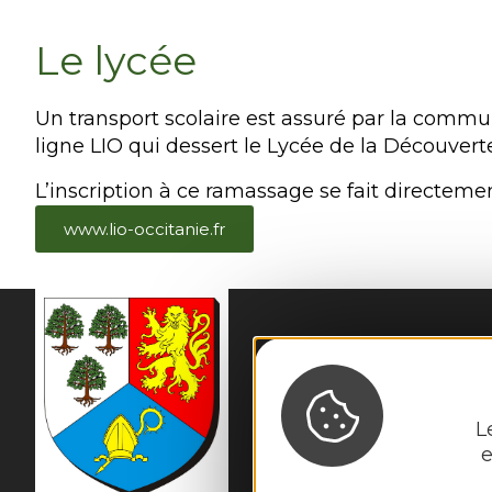
Le lycée
Un transport scolaire est assuré par la commu
ligne LIO qui dessert le Lycée de la Découver
L’inscription à ce ramassage se fait directeme
www.lio-occitanie.fr
MAIRIE
DES ALBR
45 rue de la Mairie 

12220 Les Albres
L
Tél. :
05 65 80 42 64
e