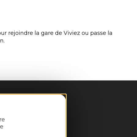
r rejoindre la gare de Viviez ou passe la
n.
re
re
pale