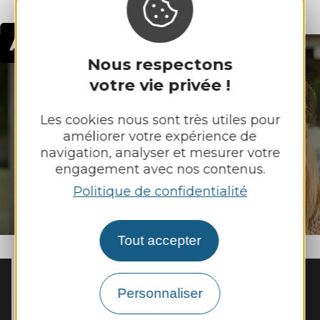
Nous respectons
votre vie privée !
On recrute en
Aveyron !
Les cookies nous sont très utiles pour
améliorer votre expérience de
navigation, analyser et mesurer votre
engagement avec nos contenus.
VOIR LES OFFRES D'EMPLOI
Politique de confidentialité
Tout accepter
Personnaliser
MAIRIE
DES ALBRES