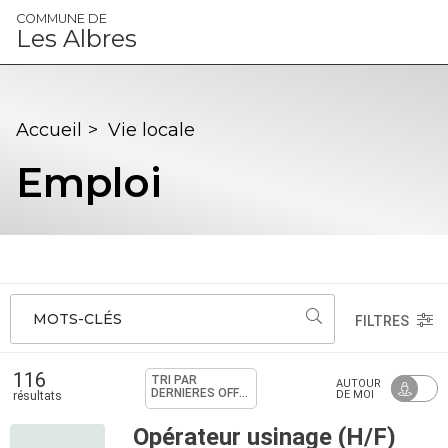
Panneau de gestion des cookies
COMMUNE DE
Les Albres
Accueil
>
Vie locale
Emploi
MOTS-CLÉS
FILTRES
116
TRI PAR
AUTOUR
DERNIÈRES OFFRES
DE MOI
résultats
Opérateur usinage (H/F)