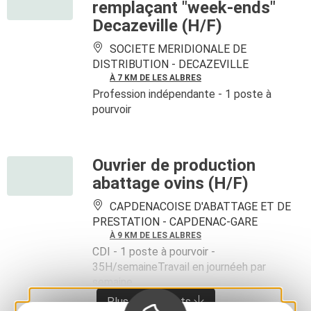
remplaçant "week-ends"
Decazeville (H/F)
SOCIETE MERIDIONALE DE
DISTRIBUTION -
DECAZEVILLE
À 7 KM DE LES ALBRES
Profession indépendante
- 1 poste à
pourvoir
Ouvrier de production
abattage ovins (H/F)
CAPDENACOISE D'ABATTAGE ET DE
PRESTATION -
CAPDENAC-GARE
À 9 KM DE LES ALBRES
CDI
- 1 poste à pourvoir
-
35H/semaineTravail en journéeh par
semaine
Plus de résultats