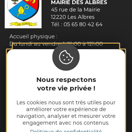
MAIRIE
DES ALBRES
45 rue de la Mairie 

12220 Les Albres
Tél. :
05 65 80 42 64
Accueil physique :
Du lundi au vendredi 9h00 à 12h00
Accueil téléphonique :
Lundi et mardi de 9h00 à 12h00 et de
13h30 à 17h30
Nous respectons
Mercredi de 9h00 à 12h00
votre vie privée !
Jeudi de 9h00 à 12h00 et de 13h30 à 17h30
Vendredi de 9h00 à 12h00 et de 13h30 à
Les cookies nous sont très utiles pour
16h30
améliorer votre expérience de
navigation, analyser et mesurer votre
Nous contacter
engagement avec nos contenus.
Politique de confidentialité