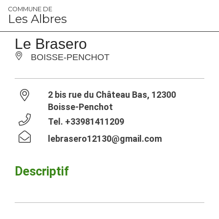
Panneau de gestion des cookies
COMMUNE DE
Les Albres
Le Brasero
BOISSE-PENCHOT
2 bis rue du Château Bas, 12300
Boisse-Penchot
Tel.
+33981411209
lebrasero12130@gmail.com
Descriptif