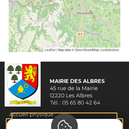
| Map data ©
Leaflet
OpenStreetMap contributors
MAIRIE
DES ALBRES
45 rue de la Mairie 

12220 Les Albres
Tél. :
05 65 80 42 64
Accueil physique :
Du lundi au vendredi 9h00 à 12h00