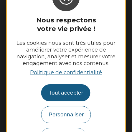
Accueil téléphonique :
Lundi et mardi de 9h00 à 12h00 et de
Nous respectons
13h30 à 17h30
votre vie privée !
Mercredi de 9h00 à 12h00
Jeudi de 9h00 à 12h00 et de 13h30 à 17h30
Les cookies nous sont très utiles pour
Vendredi de 9h00 à 12h00 et de 13h30 à
améliorer votre expérience de
16h30
navigation, analyser et mesurer votre
engagement avec nos contenus.
Nous contacter
Politique de confidentialité
Météo
Tout accepter
Découvrir
Vie municipale
Personnaliser
Vie locale