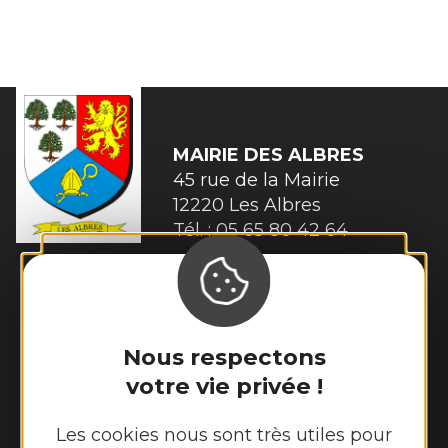
MAIRIE
DES ALBRES
45 rue de la Mairie 

12220 Les Albres
Tél. :
05 65 80 42 64
Accueil physique :
Du lundi au vendredi 9h00 à 12h00
Accueil téléphonique :
Nous respectons
Lundi et mardi de 9h00 à 12h00 et de
votre vie privée !
13h30 à 17h30
Mercredi de 9h00 à 12h00
Les cookies nous sont très utiles pour
Jeudi de 9h00 à 12h00 et de 13h30 à 17h30