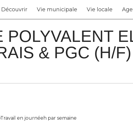
Découvrir
Vie municipale
Vie locale
Age
 POLYVALENT E
AIS & PGC (H/F)
eTravail en journéeh par semaine