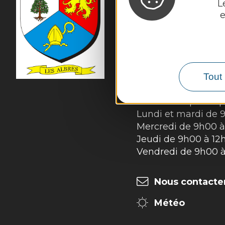
L
MAIRIE
DES ALBR
e
45 rue de la Mairie 

12220 Les Albres
Tél. :
05 65 80 42 64
Accueil physique :
Du lundi au vendre
Tout 
Accueil téléphoniqu
Lundi et mardi de 
Mercredi de 9h00 à
Jeudi de 9h00 à 12
Vendredi de 9h00 à
Nous contacte
Météo