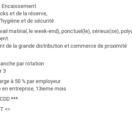
et Encaissement
ks et de la réserve,
d’hygiène et de sécurité
vail matinal, le week-end), ponctuel(le), sérieux(se), poly
ent.
t de la grande distribution et commerce de proximité
manche par rotation
r 3
arge à 50 % par employeur
 en entreprise, 13ieme mois
u CDD ***
T <=