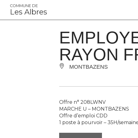
Panneau de gestion des cookies
COMMUNE DE
Les Albres
EMPLOYE
RAYON FR
MONTBAZENS
Offre n° 208LWNV
MARCHE U –
MONTBAZENS
Offre d’emploi CDD
1 poste à pourvoir – 35H/semain