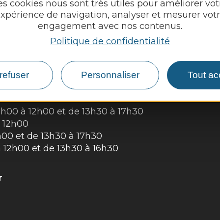
es cookies nous sont très utiles pour améliorer vot
ES
xpérience de navigation, analyser et mesurer vot
Découvrir
engagement avec nos contenus.
Politique de confidentialité
Vie munici
Vie locale
di 9h00 à 12h00
refuser
Personnaliser
Tout ac
Démarches,
e :
9h00 à 12h00 et de 13h30 à 17h30
 12h00
h00 et de 13h30 à 17h30
 12h00 et de 13h30 à 16h30
r