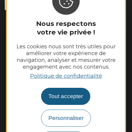
Tél. :
05 65 80 42 64
Accueil physique :
Nous respectons
Du lundi au vendredi 9h00 à 12h00
votre vie privée !
Accueil téléphonique :
Les cookies nous sont très utiles pour
Lundi et mardi de 9h00 à 12h00 et de
améliorer votre expérience de
13h30 à 17h30
navigation, analyser et mesurer votre
Mercredi de 9h00 à 12h00
engagement avec nos contenus.
Jeudi de 9h00 à 12h00 et de 13h30 à 17h30
Politique de confidentialité
Vendredi de 9h00 à 12h00 et de 13h30 à
16h30
Tout accepter
Nous contacter
Météo
Personnaliser