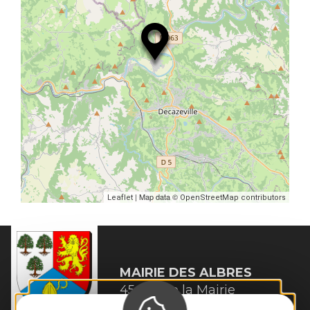
| Map data ©
Leaflet
OpenStreetMap contributors
MAIRIE
DES ALBRES
45 rue de la Mairie 

12220 Les Albres